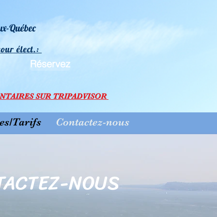
eux-Québec
cour élect.:
Réservez
N
TAI
RES SU
R TRIPADVISOR
s/Tarifs
Contactez-nous
TACTEZ-NOUS