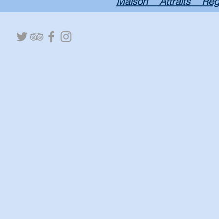
Maison
Attraits
Règ