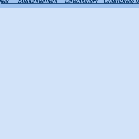
les
Stationnement
DirectionsFr
Chambres/Ta