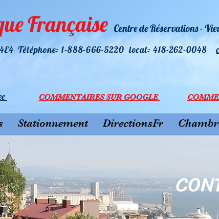
que Française
Centre de Réservations - Vi
R 4E4 Téléphone: 1-888-666-5220 l
ocal: 418-262-0048
ec
COMMEN
TAI
RES SU
R GOOGLE
COMME
s
Stationnement
DirectionsFr
Chambre
CON