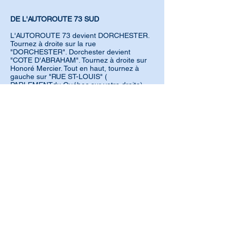
DE L'AUTOROUTE 73 SUD
L'AUTOROUTE 73 devient DORCHESTER.
Tournez à droite sur la rue
"DORCHESTER". Dorchester devient
"COTE D'ABRAHAM". Tournez à droite sur
Honoré Mercier. Tout en haut, tournez à
gauche sur "RUE ST-LOUIS" (
PARLEMENTdu Québec sur votre droite)
Traversez les fortifications (PORTE ST-
LOUIS Gate). Après avoir traversé les
premiers feux (rue D'Auteuil), tournez à
gauche vers la rue Ste-Ursule.
Contacez-nous