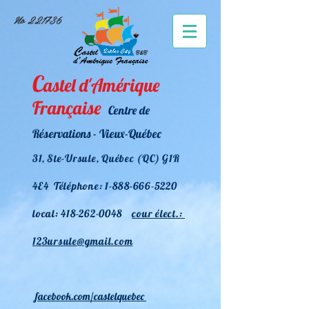
No 221736
C
astel d'Amérique
Française
Centre de
Réservations - Vieux-Québec
31
, Ste-Ursule, Québec (QC) G1R
4E4 Téléphone:
1-888-666-5220
l
ocal:
418-262-0048
cour élect.:
123ursule@gmail.com
facebook.
com/castelquebec