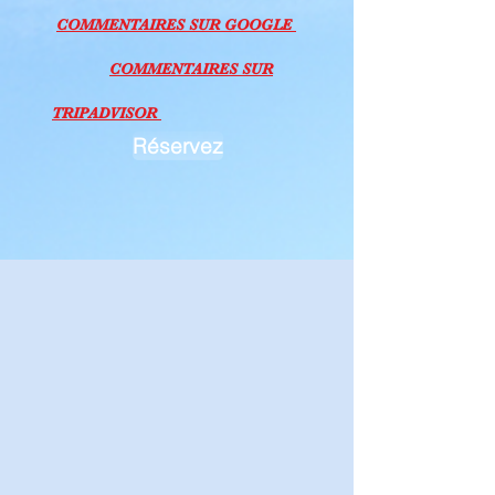
COMMEN
TAI
RES SU
R GOOGLE
COMMEN
TAI
RES SU
R
TRIPADVISOR
Réservez